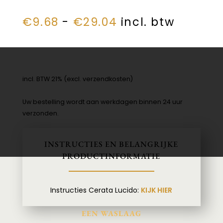
Prijsklasse:
€
9.68
-
€
29.04
incl. btw
€9.68
tot
€29.04
incl. BTW 21% (excl. verzendkosten)
Uw bestelling wordt aan werkdagen binnen 24 uur
verzonden.
INSTRUCTIES EN BELANGRIJKE
PRODUCTINFORMATIE
Instructies Cerata Lucido:
KIJK HIER
EEN WASLAAG